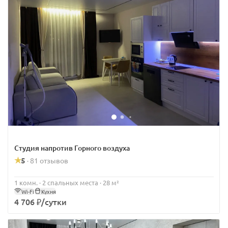
Студия напротив Горного воздуха
5
81 отзывов
·
1 комн. · 2 спальных места · 28 м²
Wi-Fi
Кухня
4 706 ₽/сутки