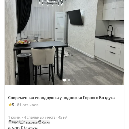
Современная евродвушка у подножья Горного Воздуха
5
81 отзывов
·
1 комн. · 4 спальных места · 45 м²
Wi-Fi
Парковка
Кухня
6 500 ₽/сутки