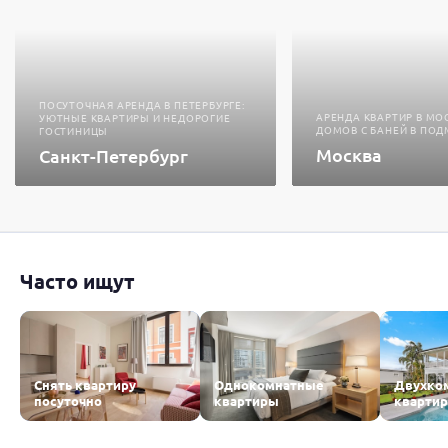
ПОСУТОЧНАЯ АРЕНДА В ПЕТЕРБУРГЕ:
АРЕНДА КВАРТИР В МО
УЮТНЫЕ КВАРТИРЫ И НЕДОРОГИЕ
ДОМОВ С БАНЕЙ В ПО
ГОСТИНИЦЫ
Москва
Санкт-Петербург
Часто ищут
Снять квартиру
Однокомнатные
Двухко
посуточно
квартиры
кварти