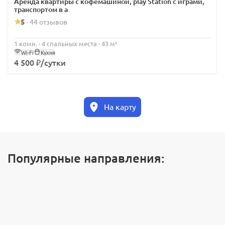
Аренда квартиры с кофемашиной, play Station с играми,
транспортом в а
5
44 отзывов
·
1 комн. · 4 спальных места · 43 м²
Wi-Fi
Кухня
4 500 ₽/сутки
На карту
Популярные направления: